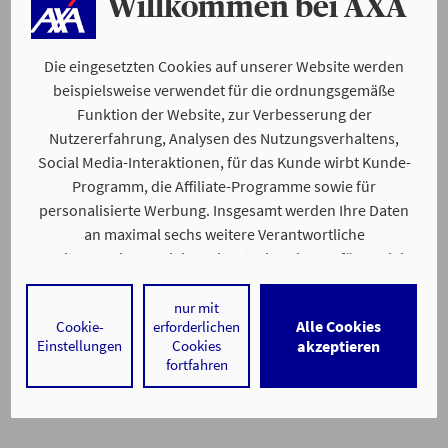
Willkommen bei AXA
Die eingesetzten Cookies auf unserer Website werden
beispielsweise verwendet für die ordnungsgemäße
Funktion der Website, zur Verbesserung der
Nutzererfahrung, Analysen des Nutzungsverhaltens,
Social Media-Interaktionen, für das Kunde wirbt Kunde-
Programm, die Affiliate-Programme sowie für
personalisierte Werbung. Insgesamt werden Ihre Daten
an maximal sechs weitere Verantwortliche
weitergegeben. Bei dem Einsatz der Dienste für Social
Media-Interaktionen und personalisierte Werbung
werden regelmäßig durch den jeweiligen Anbieter
nur mit
Alle Cookies
Cookie-
erforderlichen
individuelle Profile angelegt und mit Daten von anderen
Einstellungen
Cookies
akzeptieren
Webseiten zu umfassenden Nutzungsprofilen von Ihnen
fortfahren
angereichert. Nähere Informationen finden Sie in
unseren
Datenschutzhinweisen
.
Durch den Klick auf „Alle Cookies akzeptieren" stimmen