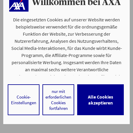
Willkommen bei AXA
Die eingesetzten Cookies auf unserer Website werden
beispielsweise verwendet für die ordnungsgemäße
Funktion der Website, zur Verbesserung der
Nutzererfahrung, Analysen des Nutzungsverhaltens,
Social Media-Interaktionen, für das Kunde wirbt Kunde-
Programm, die Affiliate-Programme sowie für
personalisierte Werbung. Insgesamt werden Ihre Daten
an maximal sechs weitere Verantwortliche
weitergegeben. Bei dem Einsatz der Dienste für Social
Media-Interaktionen und personalisierte Werbung
werden regelmäßig durch den jeweiligen Anbieter
nur mit
Alle Cookies
Cookie-
erforderlichen
individuelle Profile angelegt und mit Daten von anderen
Einstellungen
Cookies
akzeptieren
Webseiten zu umfassenden Nutzungsprofilen von Ihnen
fortfahren
angereichert. Nähere Informationen finden Sie in
unseren
Datenschutzhinweisen
.
Durch den Klick auf „Alle Cookies akzeptieren" stimmen