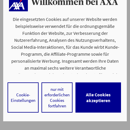
Willkommen bei AXA
Die eingesetzten Cookies auf unserer Website werden
beispielsweise verwendet für die ordnungsgemäße
Funktion der Website, zur Verbesserung der
Nutzererfahrung, Analysen des Nutzungsverhaltens,
Social Media-Interaktionen, für das Kunde wirbt Kunde-
Programm, die Affiliate-Programme sowie für
personalisierte Werbung. Insgesamt werden Ihre Daten
an maximal sechs weitere Verantwortliche
weitergegeben. Bei dem Einsatz der Dienste für Social
Media-Interaktionen und personalisierte Werbung
werden regelmäßig durch den jeweiligen Anbieter
nur mit
Alle Cookies
Cookie-
erforderlichen
individuelle Profile angelegt und mit Daten von anderen
Einstellungen
Cookies
akzeptieren
Webseiten zu umfassenden Nutzungsprofilen von Ihnen
fortfahren
angereichert. Nähere Informationen finden Sie in
unseren
Datenschutzhinweisen
.
Durch den Klick auf „Alle Cookies akzeptieren" stimmen