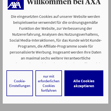
Willkommen bei AXA
Die eingesetzten Cookies auf unserer Website werden
beispielsweise verwendet für die ordnungsgemäße
Funktion der Website, zur Verbesserung der
Nutzererfahrung, Analysen des Nutzungsverhaltens,
Social Media-Interaktionen, für das Kunde wirbt Kunde-
Programm, die Affiliate-Programme sowie für
personalisierte Werbung. Insgesamt werden Ihre Daten
an maximal sechs weitere Verantwortliche
weitergegeben. Bei dem Einsatz der Dienste für Social
Media-Interaktionen und personalisierte Werbung
werden regelmäßig durch den jeweiligen Anbieter
nur mit
Alle Cookies
Cookie-
erforderlichen
individuelle Profile angelegt und mit Daten von anderen
Einstellungen
Cookies
akzeptieren
Webseiten zu umfassenden Nutzungsprofilen von Ihnen
fortfahren
angereichert. Nähere Informationen finden Sie in
unseren
Datenschutzhinweisen
.
Durch den Klick auf „Alle Cookies akzeptieren" stimmen