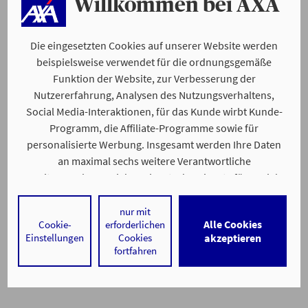
Willkommen bei AXA
Die eingesetzten Cookies auf unserer Website werden
beispielsweise verwendet für die ordnungsgemäße
Funktion der Website, zur Verbesserung der
Nutzererfahrung, Analysen des Nutzungsverhaltens,
Social Media-Interaktionen, für das Kunde wirbt Kunde-
Programm, die Affiliate-Programme sowie für
personalisierte Werbung. Insgesamt werden Ihre Daten
an maximal sechs weitere Verantwortliche
weitergegeben. Bei dem Einsatz der Dienste für Social
Media-Interaktionen und personalisierte Werbung
werden regelmäßig durch den jeweiligen Anbieter
nur mit
Alle Cookies
Cookie-
erforderlichen
individuelle Profile angelegt und mit Daten von anderen
Einstellungen
Cookies
akzeptieren
Webseiten zu umfassenden Nutzungsprofilen von Ihnen
fortfahren
angereichert. Nähere Informationen finden Sie in
unseren
Datenschutzhinweisen
.
Durch den Klick auf „Alle Cookies akzeptieren" stimmen