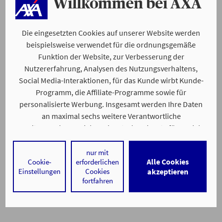
Willkommen bei AXA
Die eingesetzten Cookies auf unserer Website werden
beispielsweise verwendet für die ordnungsgemäße
Funktion der Website, zur Verbesserung der
Nutzererfahrung, Analysen des Nutzungsverhaltens,
Social Media-Interaktionen, für das Kunde wirbt Kunde-
Programm, die Affiliate-Programme sowie für
personalisierte Werbung. Insgesamt werden Ihre Daten
an maximal sechs weitere Verantwortliche
weitergegeben. Bei dem Einsatz der Dienste für Social
Media-Interaktionen und personalisierte Werbung
werden regelmäßig durch den jeweiligen Anbieter
nur mit
Alle Cookies
Cookie-
erforderlichen
individuelle Profile angelegt und mit Daten von anderen
Einstellungen
Cookies
akzeptieren
Webseiten zu umfassenden Nutzungsprofilen von Ihnen
fortfahren
angereichert. Nähere Informationen finden Sie in
unseren
Datenschutzhinweisen
.
Durch den Klick auf „Alle Cookies akzeptieren" stimmen