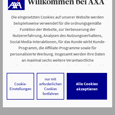
Willkommen bei AXA
Die eingesetzten Cookies auf unserer Website werden
beispielsweise verwendet für die ordnungsgemäße
Funktion der Website, zur Verbesserung der
Nutzererfahrung, Analysen des Nutzungsverhaltens,
Social Media-Interaktionen, für das Kunde wirbt Kunde-
Programm, die Affiliate-Programme sowie für
personalisierte Werbung. Insgesamt werden Ihre Daten
an maximal sechs weitere Verantwortliche
weitergegeben. Bei dem Einsatz der Dienste für Social
Media-Interaktionen und personalisierte Werbung
werden regelmäßig durch den jeweiligen Anbieter
nur mit
Alle Cookies
Cookie-
erforderlichen
individuelle Profile angelegt und mit Daten von anderen
Einstellungen
Cookies
akzeptieren
Webseiten zu umfassenden Nutzungsprofilen von Ihnen
fortfahren
angereichert. Nähere Informationen finden Sie in
unseren
Datenschutzhinweisen
.
Durch den Klick auf „Alle Cookies akzeptieren" stimmen