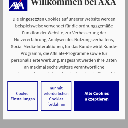
Willkommen bei AXA
Die eingesetzten Cookies auf unserer Website werden
beispielsweise verwendet für die ordnungsgemäße
Funktion der Website, zur Verbesserung der
Nutzererfahrung, Analysen des Nutzungsverhaltens,
Social Media-Interaktionen, für das Kunde wirbt Kunde-
Programm, die Affiliate-Programme sowie für
personalisierte Werbung. Insgesamt werden Ihre Daten
an maximal sechs weitere Verantwortliche
weitergegeben. Bei dem Einsatz der Dienste für Social
Media-Interaktionen und personalisierte Werbung
werden regelmäßig durch den jeweiligen Anbieter
nur mit
Alle Cookies
Cookie-
erforderlichen
individuelle Profile angelegt und mit Daten von anderen
Einstellungen
Cookies
akzeptieren
Webseiten zu umfassenden Nutzungsprofilen von Ihnen
fortfahren
angereichert. Nähere Informationen finden Sie in
unseren
Datenschutzhinweisen
.
Durch den Klick auf „Alle Cookies akzeptieren" stimmen