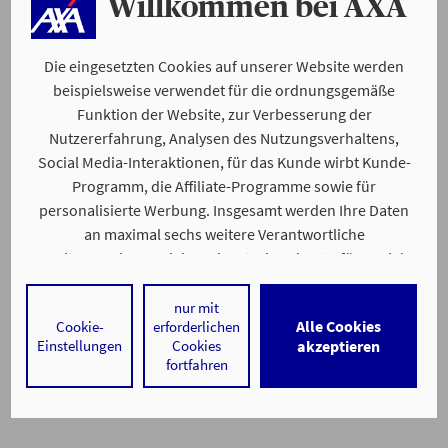
Willkommen bei AXA
Die eingesetzten Cookies auf unserer Website werden
beispielsweise verwendet für die ordnungsgemäße
Funktion der Website, zur Verbesserung der
Nutzererfahrung, Analysen des Nutzungsverhaltens,
Social Media-Interaktionen, für das Kunde wirbt Kunde-
Programm, die Affiliate-Programme sowie für
personalisierte Werbung. Insgesamt werden Ihre Daten
an maximal sechs weitere Verantwortliche
weitergegeben. Bei dem Einsatz der Dienste für Social
Media-Interaktionen und personalisierte Werbung
werden regelmäßig durch den jeweiligen Anbieter
nur mit
Alle Cookies
Cookie-
erforderlichen
individuelle Profile angelegt und mit Daten von anderen
Einstellungen
Cookies
akzeptieren
Webseiten zu umfassenden Nutzungsprofilen von Ihnen
fortfahren
angereichert. Nähere Informationen finden Sie in
unseren
Datenschutzhinweisen
.
Durch den Klick auf „Alle Cookies akzeptieren" stimmen